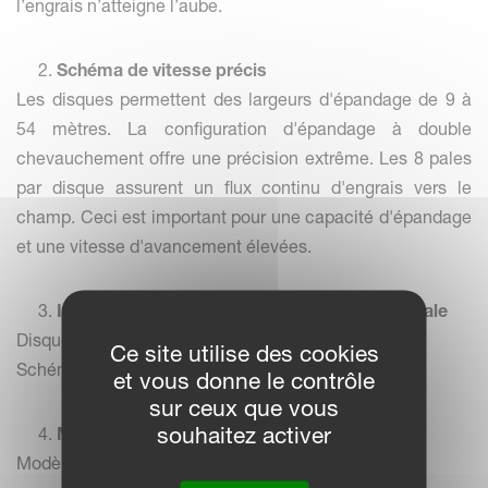
l’engrais n’atteigne l’aube.
2.
Schéma de vitesse précis
Les disques permettent des largeurs d'épandage de 9 à
54 mètres. La configuration d'épandage à double
chevauchement offre une précision extrême. Les 8 pales
par disque assurent un flux continu d'engrais vers le
champ. Ceci est important pour une capacité d'épandage
et une vitesse d'avancement élevées.
3.
Influence minimale du vent. Tolérance maximale
Disques plats.
Ce site utilise des cookies
Schéma de dispersion horizontal.
et vous donne le contrôle
sur ceux que vous
souhaitez activer
4.
Modèle d'épandage cohérent
Modèle d'épandage à double chevauchement.