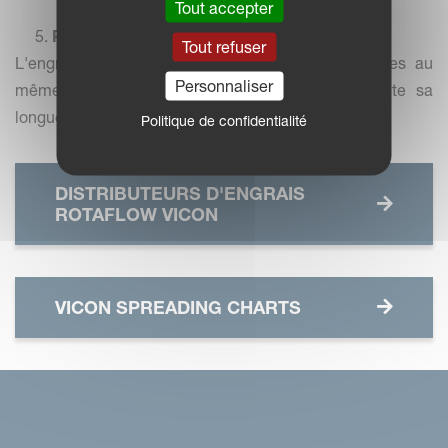
Tout accepter
5.
Précision garantie sur les pentes
Tout refuser
L'engrais entre toujours en contact avec les pales au
Personnaliser
même endroit, même en pente, et parcourt toute sa
longueur.
Politique de confidentialité
DISTRIBUTEURS D'ENGRAIS
ROTAFLOW VICON
VICON SPREADING CHARTS