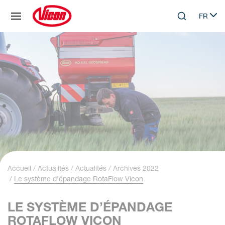
Panneau de gestion des cookies
FR
Skip to main content
Search
Select 
Accueil
Actualités
Actualités
Archives 2022
Le système d’épandage RotaFlow Vicon
LE SYSTÈME D’ÉPANDAGE
ROTAFLOW VICON