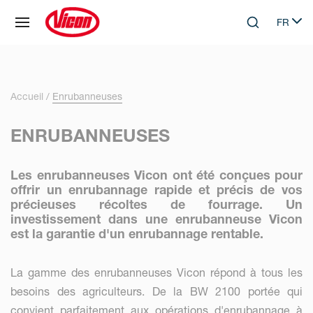
Panneau de gestion des cookies
FR
Skip to main content
Search
Select 
Accueil
Enrubanneuses
ENRUBANNEUSES
Les enrubanneuses Vicon ont été conçues pour
offrir un enrubannage rapide et précis de vos
précieuses récoltes de fourrage. Un
investissement dans une enrubanneuse Vicon
est la garantie d'un enrubannage rentable.
La gamme des enrubanneuses Vicon répond à tous les
besoins des agriculteurs. De la BW 2100 portée qui
convient parfaitement aux opérations d'enrubannage à