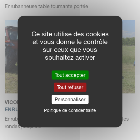
Enrubanneuse table tournante portée
Ce site utilise des cookies
et vous donne le contrôle
sur ceux que vous
souhaitez activer
Tout accepter
Tout refuser
Personnaliser
VICON BW 2400
ENRUBANNEUSE À TABLE TOURNANTE
Politique de confidentialité
Enrubanneuse à table tournante traînée pour des balles
rondes jusqu'à...