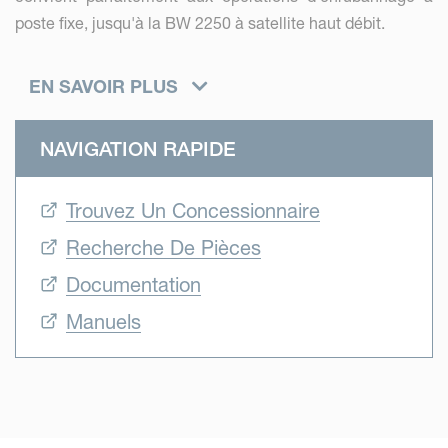
poste fixe, jusqu'à la BW 2250 à satellite haut débit.
Chaque modèle est équipé d'une table à double
EN SAVOIR PLUS
entraînement, d'une hauteur de
chargement/déchargement ultra-basse et de nombreuses
NAVIGATION RAPIDE
autres caractéristiques haut de gamme que l'on ne trouve
souvent pas sur les machines concurrentes.
Trouvez Un Concessionnaire
Recherche De Pièces
Documentation
Manuels