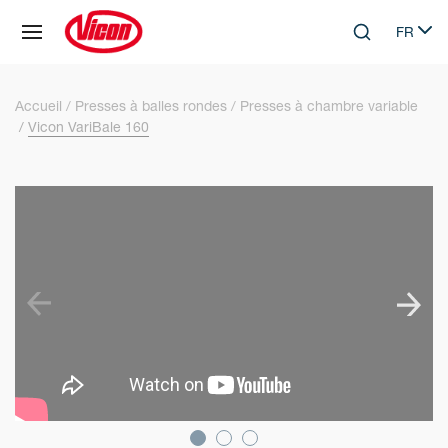
Panneau de gestion des cookies
FR
Skip to main content
Search
Select 
Accueil
Presses à balles rondes
Presses à chambre variable
Vicon VariBale 160
SKIP VIDEO