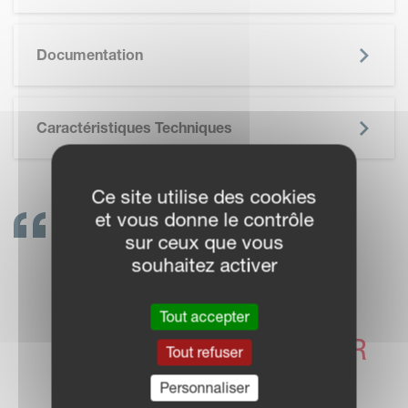
SKIP BROCHURE
Documentation
Caractéristiques Techniques
Ce site utilise des cookies
et vous donne le contrôle
CONTACTEZ-NOUS !
sur ceux que vous
souhaitez activer
LES
CONCESSIONNAIRES
Tout accepter
VICON SONT LÀ POUR
Tout refuser
VOUS AIDER
Personnaliser