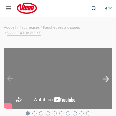
Panneau de gestion des cookies
FR
Skip to main content
Search
Select 
Accueil
Faucheuses
Faucheuses à disques
Vicon EXTRA 300XF
SKIP VIDEO
S